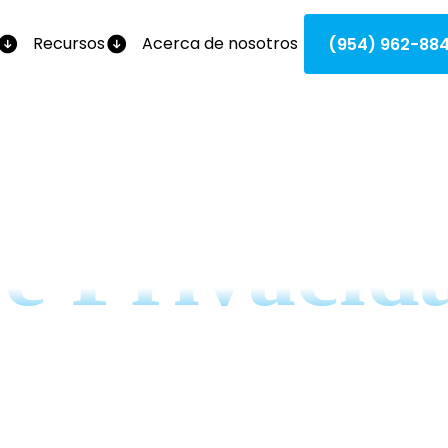
Recursos
Acerca de nosotros
(954) 962-88
De Privacid
e cómo manejamos su información personal c
eger su privacidad y a garantizar que sus 