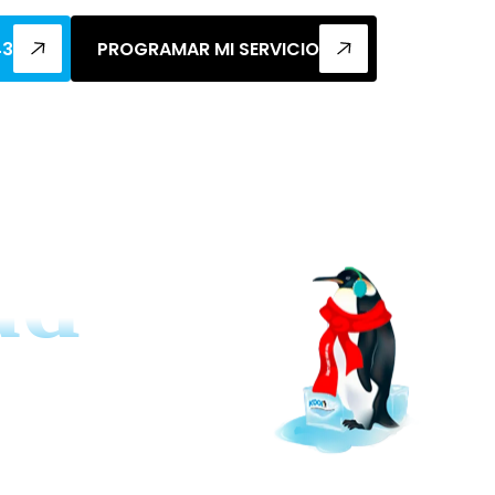
43
PROGRAMAR MI SERVICIO
ad
on cuidado y
datos se utilicen de