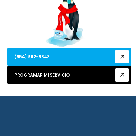
(954) 962-8843
PROGRAMAR MI SERVICIO
Hice reemplazar una unidad de aire
acondicionado por Kool Flow; trabajaron
conmigo en cuanto al costo. El servicio fue