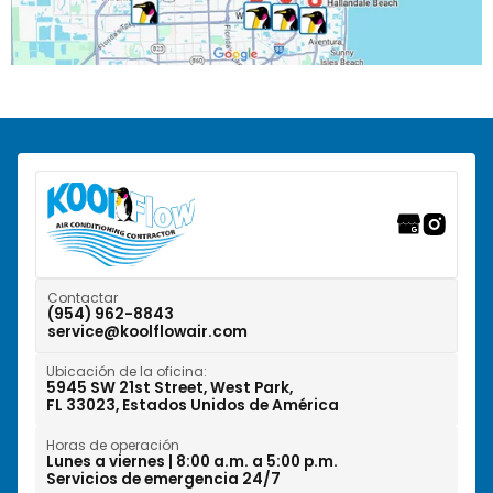
Pembroke Pines, FL
Pompano Beach, FL
Ranchos del Suroeste, FL
Riverwalk Fort Lauderdale, FL
Tamarac, FL
Weston, FL
Contactar
(954) 962-8843
service@koolflowair.com
West Park, FL
Ubicación de la oficina:
Wilton Manors, FL
5945 SW 21st Street, West Park,
FL 33023, Estados Unidos de América
Horas de operación
Lunes a viernes | 8:00 a.m. a 5:00 p.m.
Servicios de emergencia 24/7