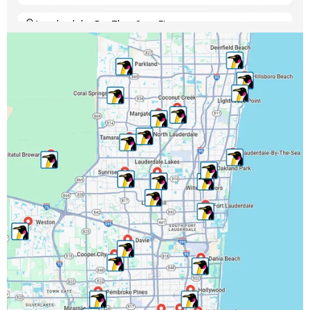
Lauderdale-By-The-Sea, FL
Lauderdale Lakes, FL
Lauderhill, FL
Lighthouse Point, FL
Margate, FL
Miramar, FL
North Lauderdale, FL
Oakland Park, FL
Parkland, FL
Pembroke Park, FL