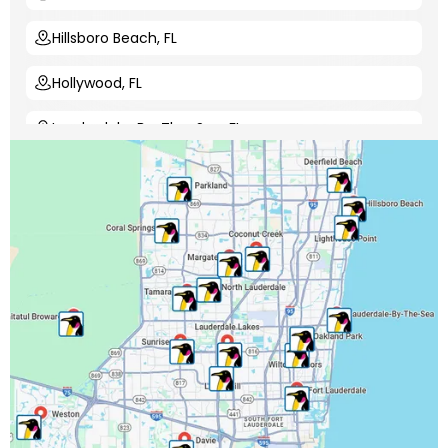
Hillsboro Beach, FL
Hollywood, FL
Lauderdale-By-The-Sea, FL
Lauderdale Lakes, FL
Lauderhill, FL
Lighthouse Point, FL
Margate, FL
Miramar, FL
North Lauderdale, FL
Oakland Park, FL