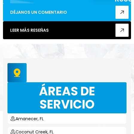
enca
DÉJANOS UN COMENTARIO
cualq
LEER MÁS RESEÑAS
ÁREAS DE
SERVICIO
Amanecer, FL
Coconut Creek, FL