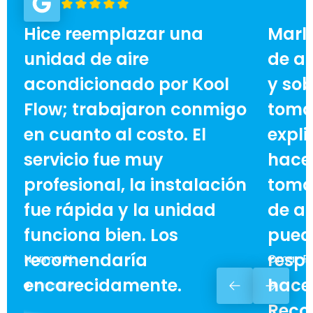
Hice reemplazar una
Marl
unidad de aire
de ai
acondicionado por Kool
y sob
Flow; trabajaron conmigo
toma
en cuanto al costo. El
expli
servicio fue muy
hace 
profesional, la instalación
toma
fue rápida y la unidad
de ah
funciona bien. Los
pued
recomendaría
respe
Norma H.
Omar F.
encarecidamente.
hacer
Reco