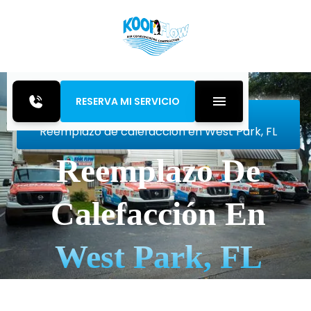
RESERVA MI SERVICIO
Inicio
Heating
Reemplazo de calefacción en West Park, FL
Reemplazo De
Calefacción En
West Park, FL
Reemplazo de calefacción en West Park, FL:
descubre cómo los sistemas modernos mejoran la