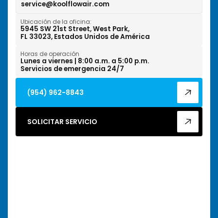
service@koolflowair.com
West Park, FL
Ubicación de la oficina:
Wilton Manors, FL
5945 SW 21st Street, West Park,
FL 33023, Estados Unidos de América
Horas de operación
Lunes a viernes | 8:00 a.m. a 5:00 p.m.
Servicios de emergencia 24/7
(954) 962-8843
SOLICITAR SERVICIO