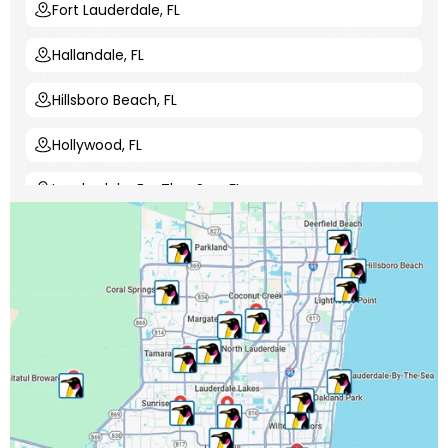
Fort Lauderdale, FL
Hallandale, FL
Hillsboro Beach, FL
Hollywood, FL
Lauderdale-By-The-Sea, FL
Lauderdale Lakes, FL
Lauderhill, FL
Lighthouse Point, FL
Margate, FL
Miramar, FL