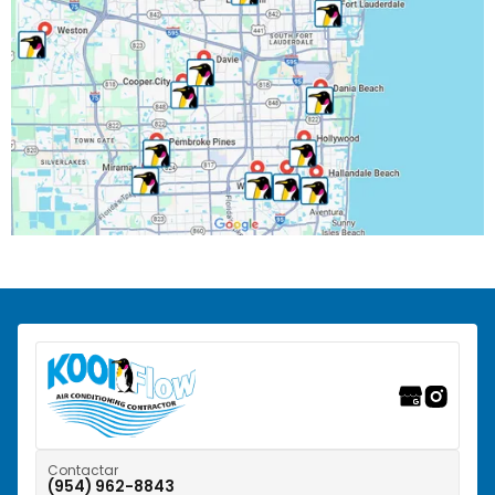
North Lauderdale, FL
Oakland Park, FL
Parkland, FL
Pembroke Park, FL
Pembroke Pines, FL
Pompano Beach, FL
Ranchos del Suroeste, FL
Riverwalk Fort Lauderdale, FL
Tamarac, FL
Weston, FL
Contactar
(954) 962-8843