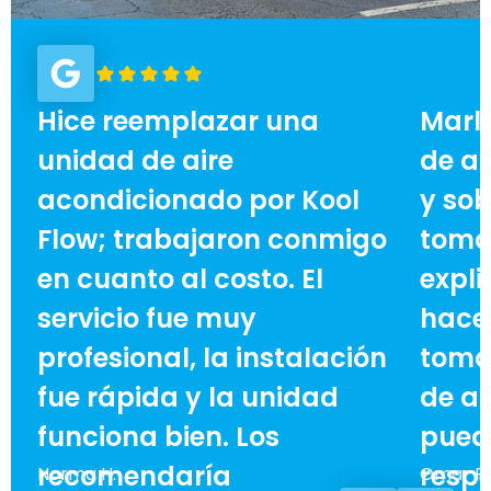
Hice reemplazar una
Marl
unidad de aire
de ai
acondicionado por Kool
y sob
Flow; trabajaron conmigo
toma
en cuanto al costo. El
expli
servicio fue muy
hace 
profesional, la instalación
toma
fue rápida y la unidad
de ah
funciona bien. Los
pued
recomendaría
respe
Norma H.
Omar F.