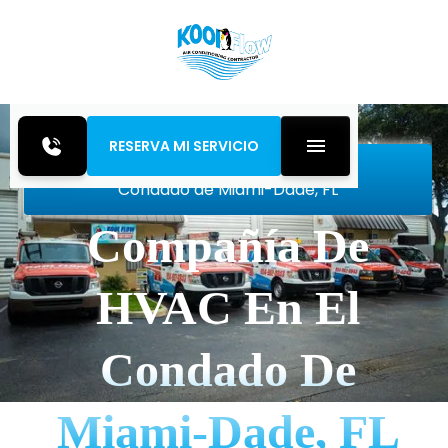
RESERVA MI SERVICIO
Inicio
Service Areas
Condado de Miami-Dade, FL
Compañía De
HVAC En El
Condado De
Miami-Dade, FL