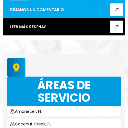
enca
DÉJANOS UN COMENTARIO
cualq
LEER MÁS RESEÑAS
ÁREAS DE
SERVICIO
Amanecer, FL
Coconut Creek, FL