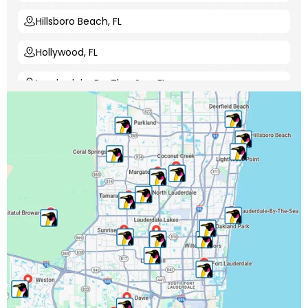
Hillsboro Beach, FL
Hollywood, FL
Lauderdale-By-The-Sea, FL
Lauderdale Lakes, FL
Lauderhill, FL
Lighthouse Point, FL
Margate, FL
Miramar, FL
North Lauderdale, FL
Oakland Park, FL