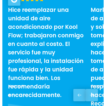
Hice reemplazar una
Marl
unidad de aire
de ai
acondicionado por Kool
y sob
Flow; trabajaron conmigo
toma
en cuanto al costo. El
expli
servicio fue muy
hace 
profesional, la instalación
toma
fue rápida y la unidad
de ah
funciona bien. Los
pued
recomendaría
respe
Norma H.
Omar F.
encarecidamente.
hacer
Reco