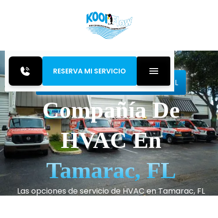
RESERVA MI SERVICIO
Inicio
Service Areas
Tamarac, FL
Compañía De
HVAC En
Tamarac, FL
Las opciones de servicio de HVAC en Tamarac, FL
incluyen instalación, reparación y mantenimiento
con soluciones de calidad del aire interior. Obtenga