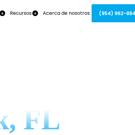
Recursos
Acerca de nosotros
(954) 962-88
 De HVAC 
k, FL