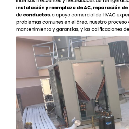
intensas frecuentes y necesidades de refrigeració
instalación y reemplazo de AC
,
reparación de 
de
conductos
, o apoyo comercial de HVAC exper
problemas comunes en el área, nuestro proceso de
mantenimiento y garantías, y las calificaciones de