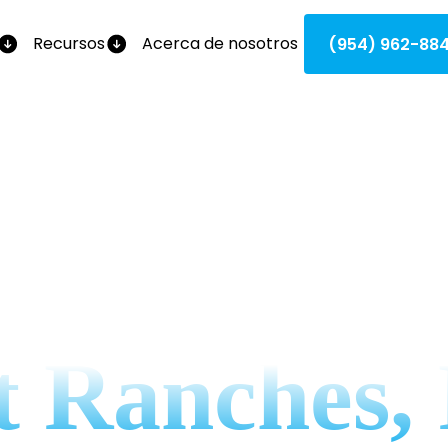
Recursos
Acerca de nosotros
(954) 962-88
a De HVAC
t Ranches,