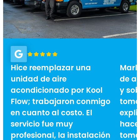
Hice reemplazar una
Marl
unidad de aire
de ai
acondicionado por Kool
y sob
Flow; trabajaron conmigo
toma
en cuanto al costo. El
expli
servicio fue muy
hace 
profesional, la instalación
toma