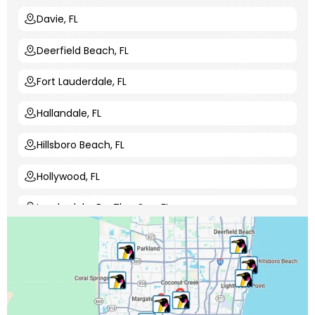
Davie, FL
Deerfield Beach, FL
Fort Lauderdale, FL
Hallandale, FL
Hillsboro Beach, FL
Hollywood, FL
Lauderdale-By-The-Sea, FL
Lauderdale Lakes, FL
Lauderhill, FL
Lighthouse Point, FL