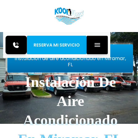
RESERVA MI SERVICIO
Inicio
Air Conditioning
Instalación de aire acondicionado en Miramar,
FL
Instalación De
Aire
Acondicionado