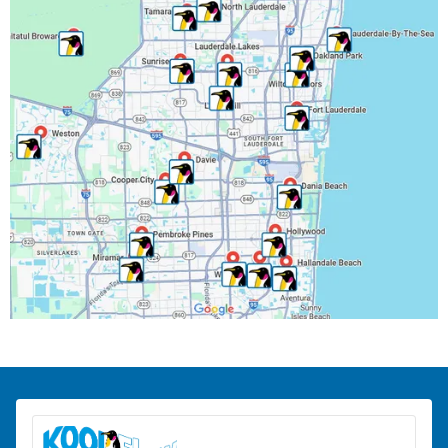
Margate, FL
Miramar, FL
North Lauderdale, FL
Oakland Park, FL
Parkland, FL
Pembroke Park, FL
Pembroke Pines, FL
Pompano Beach, FL
Ranchos del Suroeste, FL
Riverwalk Fort Lauderdale, FL