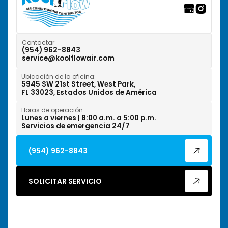
Tamarac, FL
Weston, FL
Contactar
(954) 962-8843
service@koolflowair.com
West Park, FL
Ubicación de la oficina:
Wilton Manors, FL
5945 SW 21st Street, West Park,
FL 33023, Estados Unidos de América
Horas de operación
Lunes a viernes | 8:00 a.m. a 5:00 p.m.
Servicios de emergencia 24/7
(954) 962-8843
SOLICITAR SERVICIO