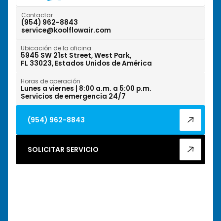
Weston, FL
Contactar
(954) 962-8843
service@koolflowair.com
West Park, FL
Ubicación de la oficina:
Wilton Manors, FL
5945 SW 21st Street, West Park,
FL 33023, Estados Unidos de América
Horas de operación
Lunes a viernes | 8:00 a.m. a 5:00 p.m.
Servicios de emergencia 24/7
(954) 962-8843
SOLICITAR SERVICIO