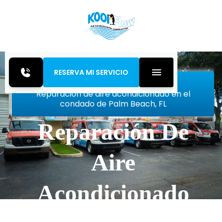
RESERVA MI SERVICIO
Inicio
Air Conditioning
Reparación de aire acondicionado en el
condado de Palm Beach, FL
Reparación De
Aire
Acondicionado