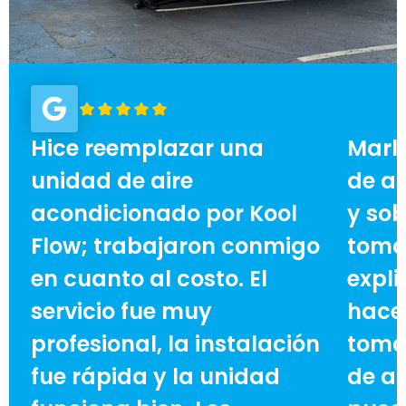
Hice reemplazar una
Marl
unidad de aire
de ai
acondicionado por Kool
y sob
Flow; trabajaron conmigo
toma
en cuanto al costo. El
expli
servicio fue muy
hace 
profesional, la instalación
toma
fue rápida y la unidad
de ah