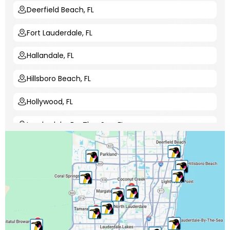
Deerfield Beach, FL
Fort Lauderdale, FL
Hallandale, FL
Hillsboro Beach, FL
Hollywood, FL
Lauderdale-By-The-Sea, FL
Lauderdale Lakes, FL
Lauderhill, FL
Lighthouse Point, FL
Margate, FL