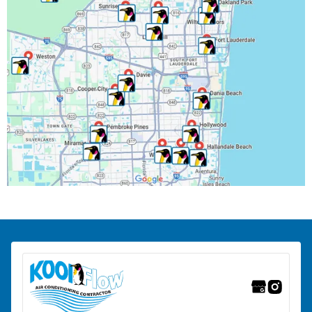
Miramar, FL
North Lauderdale, FL
Oakland Park, FL
Parkland, FL
Pembroke Park, FL
Pembroke Pines, FL
Pompano Beach, FL
Ranchos del Suroeste, FL
Riverwalk Fort Lauderdale, FL
Tamarac, FL