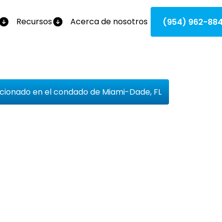
Recursos
Acerca de nosotros
(954) 962-88
cionado en el condado de Miami-Dade, FL
o De Aire
onado En E