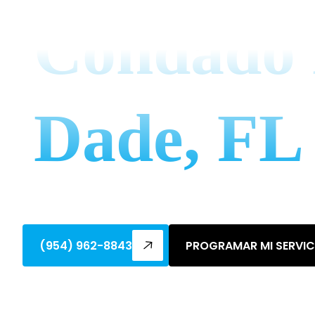
Condado 
Dade, FL
Actualice a un reemplazo de aire acondi
Infórmese sobre el ahorro de energía, lo
(954) 962-8843
PROGRAMAR MI SERVIC