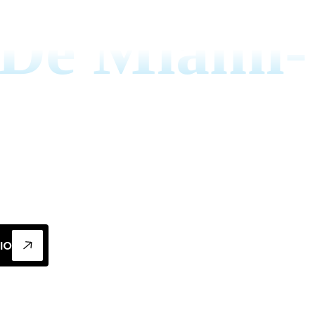
De Miami-
cionado de alta eficiencia en el condado de 
s reembolsos y nuestra instalación experta 
IO