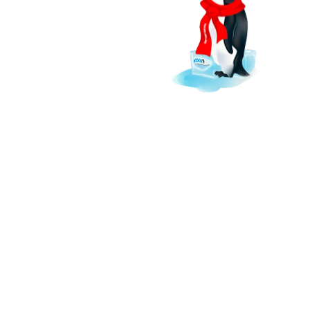
Miami-Dade, FL.
hoy.