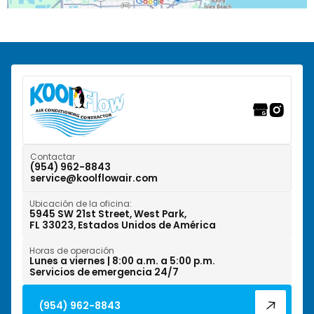
Pompano Beach, FL
Ranchos del Suroeste, FL
Riverwalk Fort Lauderdale, FL
Tamarac, FL
Weston, FL
Contactar
(954) 962-8843
service@koolflowair.com
West Park, FL
Ubicación de la oficina:
Wilton Manors, FL
5945 SW 21st Street, West Park,
FL 33023, Estados Unidos de América
Horas de operación
Lunes a viernes | 8:00 a.m. a 5:00 p.m.
Servicios de emergencia 24/7
(954) 962-8843