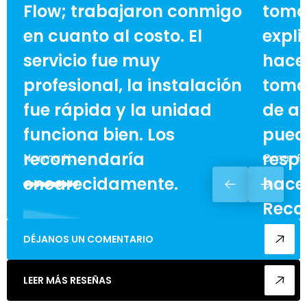
Flow; trabajaron conmigo
toma
en cuanto al costo. El
expli
servicio fue muy
hace 
profesional, la instalación
toma
fue rápida y la unidad
de ah
funciona bien. Los
pued
recomendaría
respe
Norma H.
Omar F.
encarecidamente.
hacer
Reco
enca
DÉJANOS UN COMENTARIO
cualq
LEER MÁS RESEÑAS