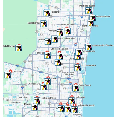
Lauderdale Lakes, FL
Lauderhill, FL
Lighthouse Point, FL
Margate, FL
Miramar, FL
North Lauderdale, FL
Oakland Park, FL
Parkland, FL
Pembroke Park, FL
Pembroke Pines, FL