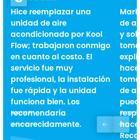
Hice reemplazar una
Marl
unidad de aire
de ai
acondicionado por Kool
y sob
Flow; trabajaron conmigo
toma
en cuanto al costo. El
expli
servicio fue muy
hace 
profesional, la instalación
toma
fue rápida y la unidad
de ah
funciona bien. Los
pued
recomendaría
respe
Norma H.
Omar F.
encarecidamente.
hacer
Reco