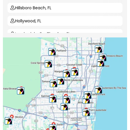
Hillsboro Beach, FL
Hollywood, FL
Lauderdale-By-The-Sea, FL
Lauderdale Lakes, FL
Lauderhill, FL
Lighthouse Point, FL
Margate, FL
Miramar, FL
North Lauderdale, FL
Oakland Park, FL