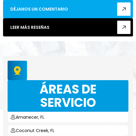
enca
DÉJANOS UN COMENTARIO
cualq
LEER MÁS RESEÑAS
ÁREAS DE
SERVICIO
Amanecer, FL
Coconut Creek, FL