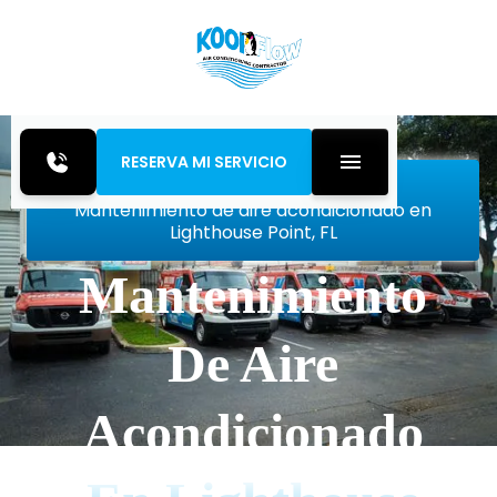
RESERVA MI SERVICIO
Inicio
Air Conditioning
Mantenimiento de aire acondicionado en
Lighthouse Point, FL
Mantenimiento
De Aire
Acondicionado