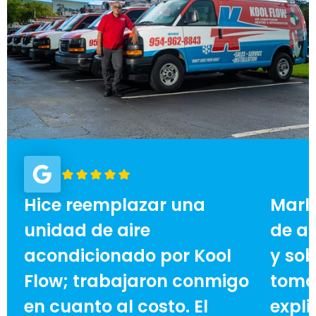
Hice reemplazar una
Marl
unidad de aire
de ai
acondicionado por Kool
y sob
Flow; trabajaron conmigo
toma
en cuanto al costo. El
expli