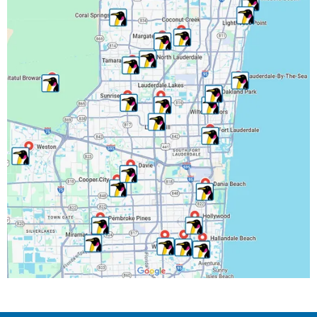
Lauderhill, FL
Lighthouse Point, FL
Margate, FL
Miramar, FL
North Lauderdale, FL
Oakland Park, FL
Parkland, FL
Pembroke Park, FL
Pembroke Pines, FL
Pompano Beach, FL