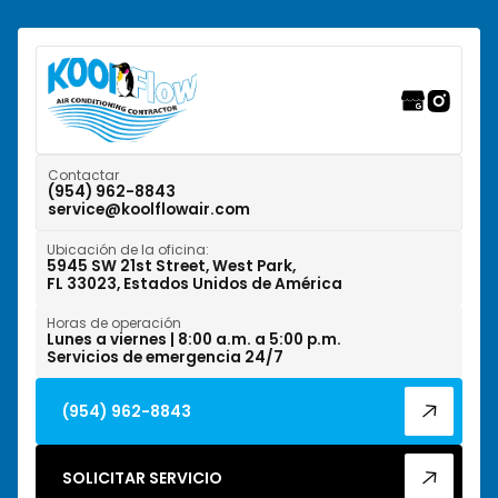
Ranchos del Suroeste, FL
Riverwalk Fort Lauderdale, FL
Tamarac, FL
Weston, FL
Contactar
(954) 962-8843
service@koolflowair.com
West Park, FL
Ubicación de la oficina:
Wilton Manors, FL
5945 SW 21st Street, West Park,
FL 33023, Estados Unidos de América
Horas de operación
Lunes a viernes | 8:00 a.m. a 5:00 p.m.
Servicios de emergencia 24/7
(954) 962-8843
SOLICITAR SERVICIO