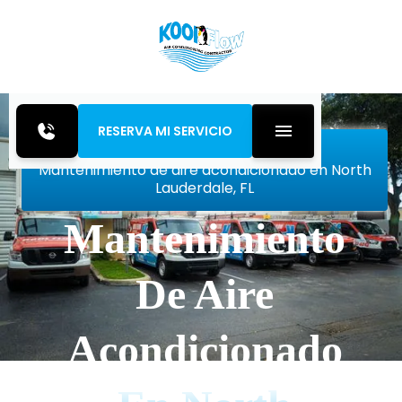
RESERVA MI SERVICIO
Inicio
Air Conditioning
Mantenimiento de aire acondicionado en North
Lauderdale, FL
Mantenimiento
De Aire
Acondicionado