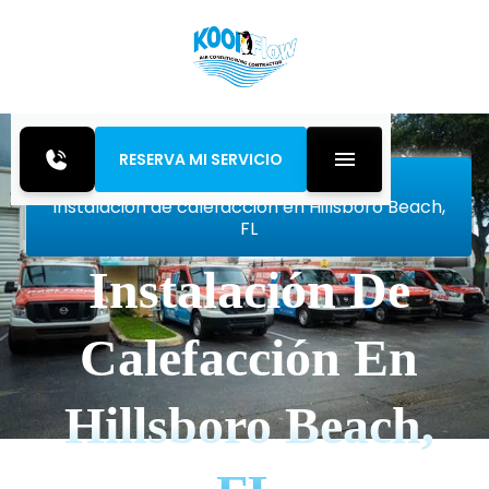
RESERVA MI SERVICIO
Inicio
Heating
Instalación de calefacción en Hillsboro Beach,
FL
Instalación De
Calefacción En
Hillsboro Beach,