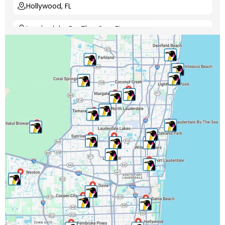
Hollywood, FL
Lauderdale-By-The-Sea, FL
Lauderdale Lakes, FL
Lauderhill, FL
Lighthouse Point, FL
Margate, FL
Miramar, FL
North Lauderdale, FL
Oakland Park, FL
Parkland, FL