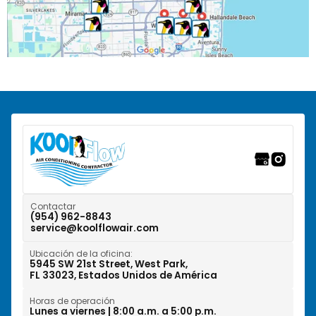
Pembroke Park, FL
Pembroke Pines, FL
Pompano Beach, FL
Ranchos del Suroeste, FL
Riverwalk Fort Lauderdale, FL
Tamarac, FL
Weston, FL
Contactar
(954) 962-8843
service@koolflowair.com
West Park, FL
Ubicación de la oficina:
Wilton Manors, FL
5945 SW 21st Street, West Park,
FL 33023, Estados Unidos de América
Horas de operación
Lunes a viernes | 8:00 a.m. a 5:00 p.m.