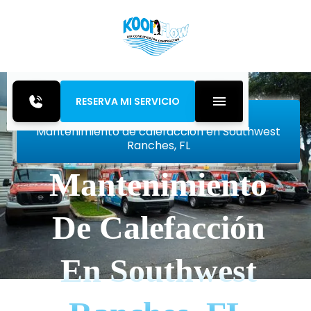
RESERVA MI SERVICIO
Inicio
Heating
Mantenimiento de calefacción en Southwest
Ranches, FL
Mantenimiento
De Calefacción
En Southwest