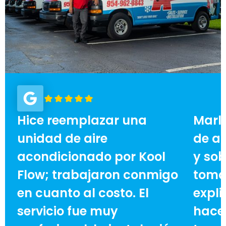
Hice reemplazar una
Marl
unidad de aire
de ai
acondicionado por Kool
y sob
Flow; trabajaron conmigo
toma
en cuanto al costo. El
expli
servicio fue muy
hace 