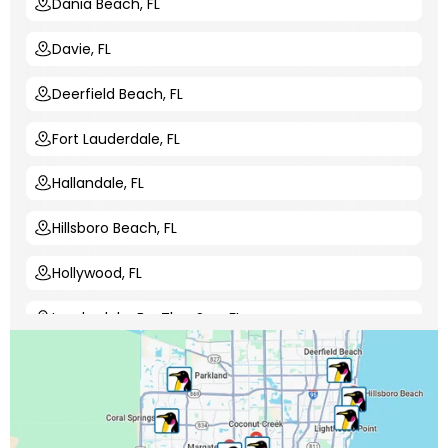
Dania Beach, FL
Davie, FL
Deerfield Beach, FL
Fort Lauderdale, FL
Hallandale, FL
Hillsboro Beach, FL
Hollywood, FL
Lauderdale-By-The-Sea, FL
Lauderdale Lakes, FL
Lauderhill, FL