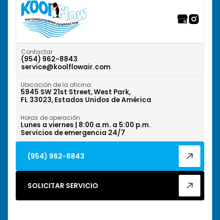
Riverwalk Fort Lauderdale, FL
Tamarac, FL
Weston, FL
Contactar
(954) 962-8843
service@koolflowair.com
West Park, FL
Ubicación de la oficina:
Wilton Manors, FL
5945 SW 21st Street, West Park,
FL 33023, Estados Unidos de América
Horas de operación
Lunes a viernes | 8:00 a.m. a 5:00 p.m.
Servicios de emergencia 24/7
(954) 962-8843
SOLICITAR SERVICIO