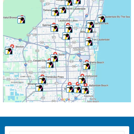
Lighthouse Point, FL
Margate, FL
Miramar, FL
North Lauderdale, FL
Oakland Park, FL
Parkland, FL
Pembroke Park, FL
Pembroke Pines, FL
Pompano Beach, FL
Ranchos del Suroeste, FL