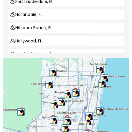
Fort Lauderdale, FL
Hallandale, FL
Hillsboro Beach, FL
Hollywood, FL
Lauderdale-By-The-Sea, FL
Lauderdale Lakes, FL
Lauderhill, FL
Lighthouse Point, FL
Margate, FL
Miramar, FL