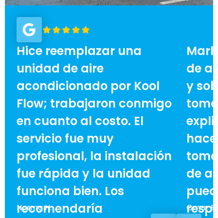
Hice reemplazar una
Marl
unidad de aire
de ai
acondicionado por Kool
y sob
Flow; trabajaron conmigo
toma
en cuanto al costo. El
expli
servicio fue muy
hace 
profesional, la instalación
toma
fue rápida y la unidad
de ah
funciona bien. Los
pued
recomendaría
respe
Norma H.
Omar F.