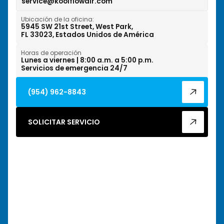
service@koolflowair.com
West Park, FL
Ubicación de la oficina:
Wilton Manors, FL
5945 SW 21st Street, West Park,
FL 33023, Estados Unidos de América
Horas de operación
Lunes a viernes | 8:00 a.m. a 5:00 p.m.
Servicios de emergencia 24/7
(954) 962-8843
SOLICITAR SERVICIO