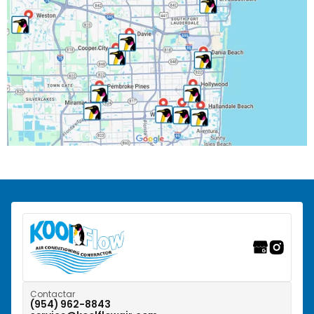
North Lauderdale, FL
Oakland Park, FL
Parkland, FL
Pembroke Park, FL
Pembroke Pines, FL
Pompano Beach, FL
Ranchos del Suroeste, FL
Riverwalk Fort Lauderdale, FL
Tamarac, FL
Weston, FL
Contactar
(954) 962-8843