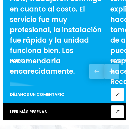
en cuanto al costo. El
expli
servicio fue muy
hace 
profesional, la instalación
toma
fue rápida y la unidad
de ah
funciona bien. Los
pued
recomendaría
respe
Norma H.
Omar F.
encarecidamente.
hacer
Reco
enca
DÉJANOS UN COMENTARIO
cualq
LEER MÁS RESEÑAS