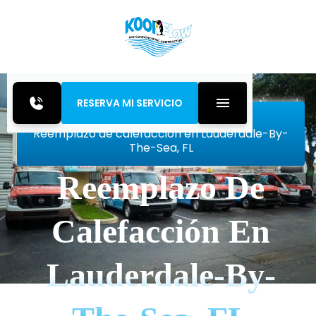
RESERVA MI SERVICIO
Inicio
Heating
Reemplazo de calefacción en Lauderdale-By-
The-Sea, FL
Reemplazo De
Calefacción En
Lauderdale-By-