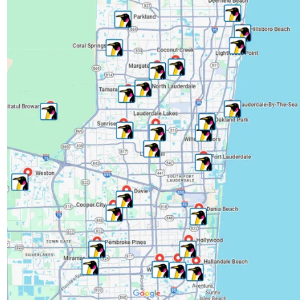
Lauderdale Lakes, FL
Lauderhill, FL
Lighthouse Point, FL
Margate, FL
Miramar, FL
North Lauderdale, FL
Oakland Park, FL
Parkland, FL
Pembroke Park, FL
Pembroke Pines, FL