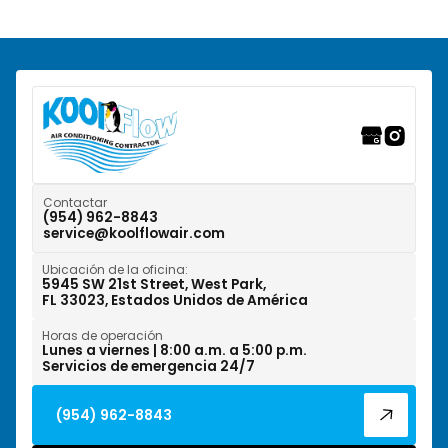
Pompano Beach, FL
Ranchos del Suroeste, FL
Riverwalk Fort Lauderdale, FL
Tamarac, FL
Weston, FL
Contactar
(954) 962-8843
service@koolflowair.com
West Park, FL
Ubicación de la oficina:
Wilton Manors, FL
5945 SW 21st Street, West Park,
FL 33023, Estados Unidos de América
Horas de operación
Lunes a viernes | 8:00 a.m. a 5:00 p.m.
Servicios de emergencia 24/7
(954) 962-8843