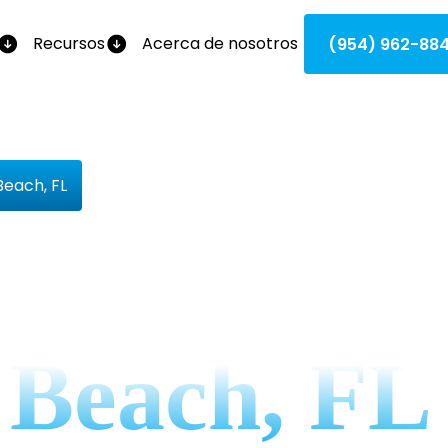
Recursos
Acerca de nosotros
(954) 962-88
Beach, FL
De Calefacc
 Beach, FL