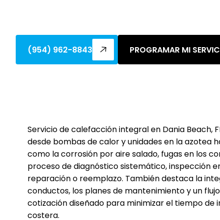
El servicio de calefacción en Dania Beac
preventivo para condiciones costeras. P
(954) 962-8843
PROGRAMAR MI SERVIC
Servicio de calefacción integral en Dania Beach, 
desde bombas de calor y unidades en la azotea h
como la corrosión por aire salado, fugas en los con
proceso de diagnóstico sistemático, inspección e
reparación o reemplazo. También destaca la integ
conductos, los planes de mantenimiento y un flujo
cotización diseñado para minimizar el tiempo de i
costera.