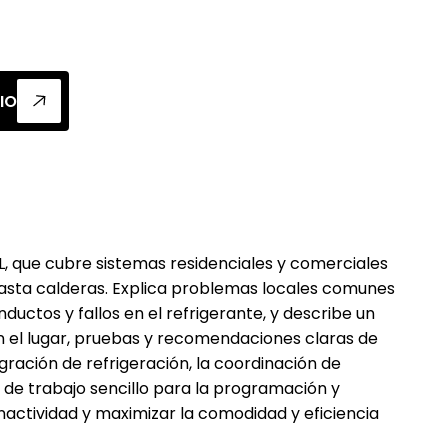
h, FL ofrece reparaciones, instalaciones y m
rograma tu evaluación.
IO
FL, que cubre sistemas residenciales y comerciales
asta calderas. Explica problemas locales comunes
ductos y fallos en el refrigerante, y describe un
n el lugar, pruebas y recomendaciones claras de
ración de refrigeración, la coordinación de
 de trabajo sencillo para la programación y
nactividad y maximizar la comodidad y eficiencia