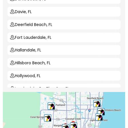
Davie, FL
Deerfield Beach, FL
Fort Lauderdale, FL
Hallandale, FL
Hillsboro Beach, FL
Hollywood, FL
Lauderdale-By-The-Sea, FL
Lauderdale Lakes, FL
Lauderhill, FL
Lighthouse Point, FL