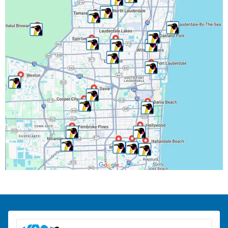
Margate, FL
Miramar, FL
North Lauderdale, FL
Oakland Park, FL
Parkland, FL
Pembroke Park, FL
Pembroke Pines, FL
Pompano Beach, FL
Ranchos del Suroeste, FL
Riverwalk Fort Lauderdale, FL