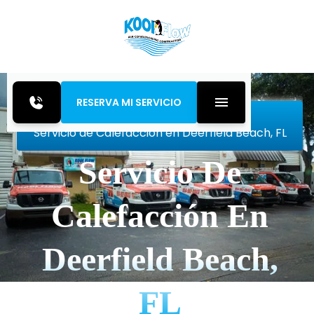
RESERVA MI SERVICIO
Inicio
Heating
Servicio de Calefacción en Deerfield Beach, FL
Servicio De
Calefacción En
Deerfield Beach,
FL