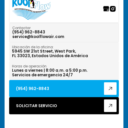
Tamarac, FL
Weston, FL
Contactar
(954) 962-8843
service@koolflowair.com
West Park, FL
Ubicación de la oficina:
Wilton Manors, FL
5945 SW 21st Street, West Park,
FL 33023, Estados Unidos de América
Horas de operación
Lunes a viernes | 8:00 a.m. a 5:00 p.m.
Servicios de emergencia 24/7
(954) 962-8843
SOLICITAR SERVICIO