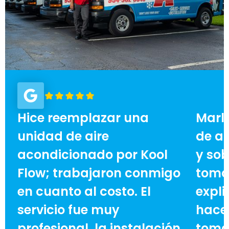
Hice reemplazar una
Marl
unidad de aire
de ai
acondicionado por Kool
y sob
Flow; trabajaron conmigo
toma
en cuanto al costo. El
expli
servicio fue muy
hace 
profesional, la instalación
toma