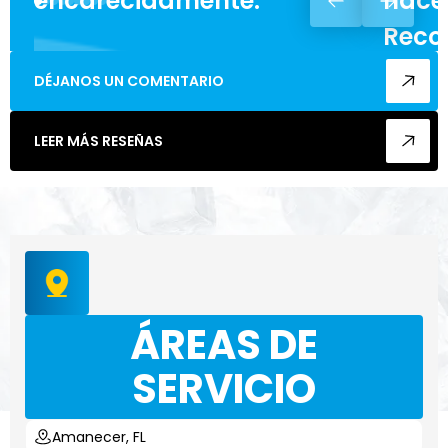
encarecidamente.
hacer
Reco
enca
DÉJANOS UN COMENTARIO
cualq
LEER MÁS RESEÑAS
ÁREAS DE
SERVICIO
Amanecer, FL