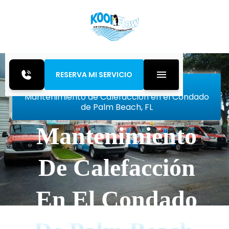
RESERVA MI SERVICIO
Inicio
Heating
Mantenimiento de Calefacción en el Condado
de Palm Beach, FL
Mantenimiento
De Calefacción
En El Condado