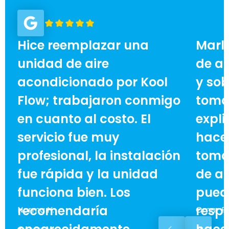
Hice reemplazar una
Marl
unidad de aire
de ai
acondicionado por Kool
y sob
Flow; trabajaron conmigo
toma
en cuanto al costo. El
expli
servicio fue muy
hace 
profesional, la instalación
toma
fue rápida y la unidad
de ah
funciona bien. Los
pued
recomendaría
respe
Norma H.
Omar F.