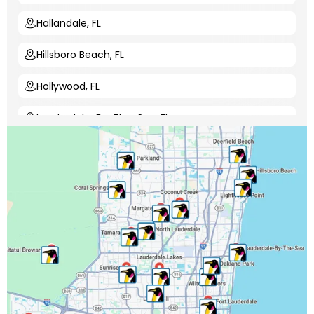
Hallandale, FL
Hillsboro Beach, FL
Hollywood, FL
Lauderdale-By-The-Sea, FL
Lauderdale Lakes, FL
Lauderhill, FL
Lighthouse Point, FL
Margate, FL
Miramar, FL
North Lauderdale, FL