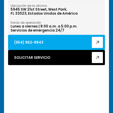
Ubicación de la oficina:
Wilton Manors, FL
5945 SW 21st Street, West Park,
FL 33023, Estados Unidos de América
Horas de operación
Lunes a viernes | 8:00 a.m. a 5:00 p.m.
Servicios de emergencia 24/7
(954) 962-8843
SOLICITAR SERVICIO