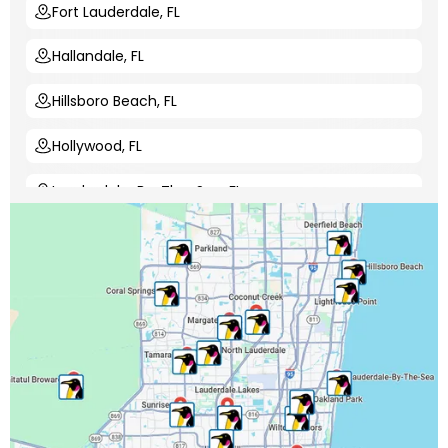
Fort Lauderdale, FL
Hallandale, FL
Hillsboro Beach, FL
Hollywood, FL
Lauderdale-By-The-Sea, FL
Lauderdale Lakes, FL
Lauderhill, FL
Lighthouse Point, FL
Margate, FL
Miramar, FL