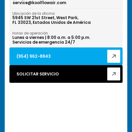
service@koolflowair.com
West Park, FL
Ubicación de la oficina:
Wilton Manors, FL
5945 SW 21st Street, West Park,
FL 33023, Estados Unidos de América
Horas de operación
Lunes a viernes | 8:00 a.m. a 5:00 p.m.
Servicios de emergencia 24/7
(954) 962-8843
SOLICITAR SERVICIO