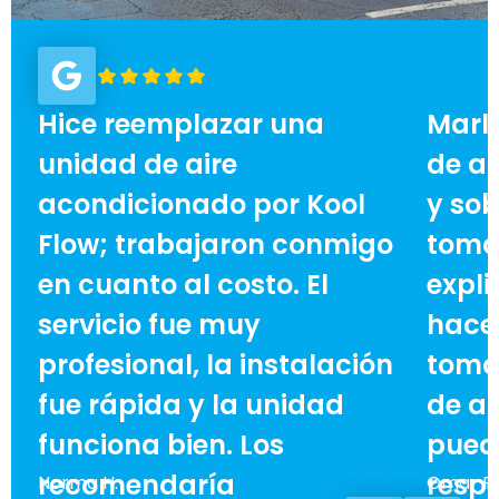
Hice reemplazar una
Marl
unidad de aire
de ai
acondicionado por Kool
y sob
Flow; trabajaron conmigo
toma
en cuanto al costo. El
expli
servicio fue muy
hace 
profesional, la instalación
toma
fue rápida y la unidad
de ah
funciona bien. Los
pued
recomendaría
respe
Norma H.
Omar F.