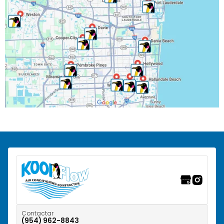
North Lauderdale, FL
Oakland Park, FL
Parkland, FL
Pembroke Park, FL
Pembroke Pines, FL
Pompano Beach, FL
Ranchos del Suroeste, FL
Riverwalk Fort Lauderdale, FL
Tamarac, FL
Weston, FL
Contactar
(954) 962-8843