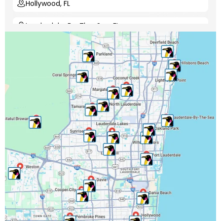
Hollywood, FL
Lauderdale-By-The-Sea, FL
Lauderdale Lakes, FL
Lauderhill, FL
Lighthouse Point, FL
Margate, FL
Miramar, FL
North Lauderdale, FL
Oakland Park, FL
Parkland, FL