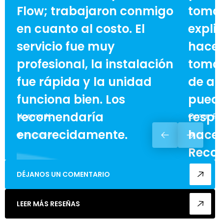
Flow; trabajaron conmigo
toma
en cuanto al costo. El
expli
servicio fue muy
hace 
profesional, la instalación
toma
fue rápida y la unidad
de ah
funciona bien. Los
pued
recomendaría
respe
Norma H.
Omar F.
encarecidamente.
hacer
Reco
enca
DÉJANOS UN COMENTARIO
cualq
LEER MÁS RESEÑAS