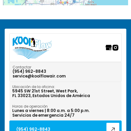
Pompano Beach, FL
Ranchos del Suroeste, FL
Riverwalk Fort Lauderdale, FL
Tamarac, FL
Weston, FL
Contactar
(954) 962-8843
service@koolflowair.com
West Park, FL
Ubicación de la oficina:
Wilton Manors, FL
5945 SW 21st Street, West Park,
FL 33023, Estados Unidos de América
Horas de operación
Lunes a viernes | 8:00 a.m. a 5:00 p.m.
Servicios de emergencia 24/7
(954) 962-8843