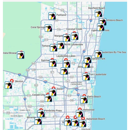
Lauderdale Lakes, FL
Lauderhill, FL
Lighthouse Point, FL
Margate, FL
Miramar, FL
North Lauderdale, FL
Oakland Park, FL
Parkland, FL
Pembroke Park, FL
Pembroke Pines, FL