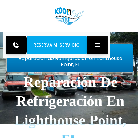
RESERVA MI SERVICIO
Inicio
Refrigeration
Reparación de Refrigeración en Lighthouse
Point, FL
Reparación De
Refrigeración En
Lighthouse Point,