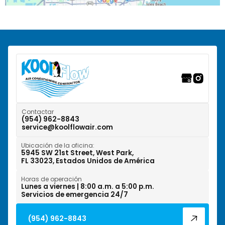
Pompano Beach, FL
Ranchos del Suroeste, FL
Riverwalk Fort Lauderdale, FL
Tamarac, FL
Weston, FL
Contactar
(954) 962-8843
service@koolflowair.com
West Park, FL
Ubicación de la oficina:
Wilton Manors, FL
5945 SW 21st Street, West Park,
FL 33023, Estados Unidos de América
Horas de operación
Lunes a viernes | 8:00 a.m. a 5:00 p.m.
Servicios de emergencia 24/7
(954) 962-8843