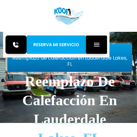
RESERVA MI SERVICIO
Inicio
Heating
Reemplazo de calefacción en Lauderdale Lakes,
FL
Reemplazo De
Calefacción En
Lauderdale