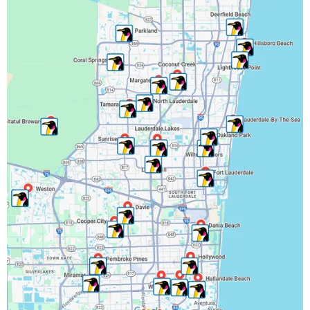
Lauderdale Lakes, FL
Lauderhill, FL
Lighthouse Point, FL
Margate, FL
Miramar, FL
North Lauderdale, FL
Oakland Park, FL
Parkland, FL
Pembroke Park, FL
Pembroke Pines, FL