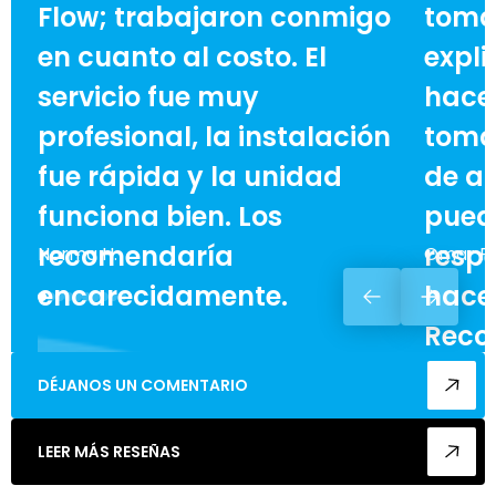
Flow; trabajaron conmigo
toma
en cuanto al costo. El
expli
servicio fue muy
hace 
profesional, la instalación
toma
fue rápida y la unidad
de ah
funciona bien. Los
pued
recomendaría
respe
Norma H.
Omar F.
encarecidamente.
hacer
Reco
enca
DÉJANOS UN COMENTARIO
cualq
LEER MÁS RESEÑAS