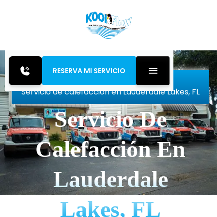
RESERVA MI SERVICIO
Inicio
Heating
Servicio de calefacción en Lauderdale Lakes, FL
Servicio De
Calefacción En
Lauderdale
Lakes, FL