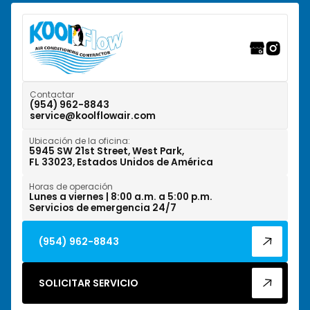
Riverwalk Fort Lauderdale, FL
Tamarac, FL
Weston, FL
Contactar
(954) 962-8843
service@koolflowair.com
West Park, FL
Ubicación de la oficina:
Wilton Manors, FL
5945 SW 21st Street, West Park,
FL 33023, Estados Unidos de América
Horas de operación
Lunes a viernes | 8:00 a.m. a 5:00 p.m.
Servicios de emergencia 24/7
(954) 962-8843
SOLICITAR SERVICIO