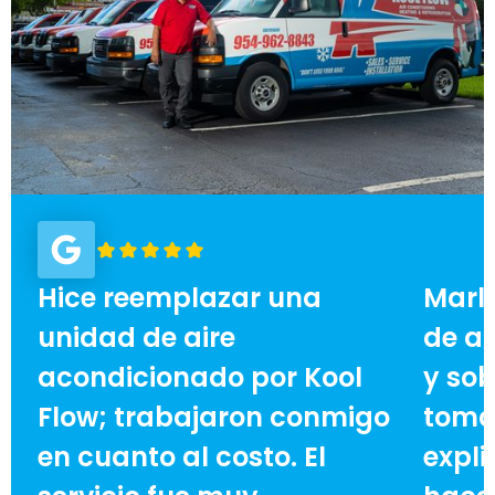
Hice reemplazar una
Marl
unidad de aire
de ai
acondicionado por Kool
y sob
Flow; trabajaron conmigo
toma
en cuanto al costo. El
expli