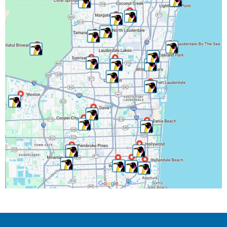
Lighthouse Point, FL
Margate, FL
Miramar, FL
North Lauderdale, FL
Oakland Park, FL
Parkland, FL
Pembroke Park, FL
Pembroke Pines, FL
Pompano Beach, FL
Ranchos del Suroeste, FL